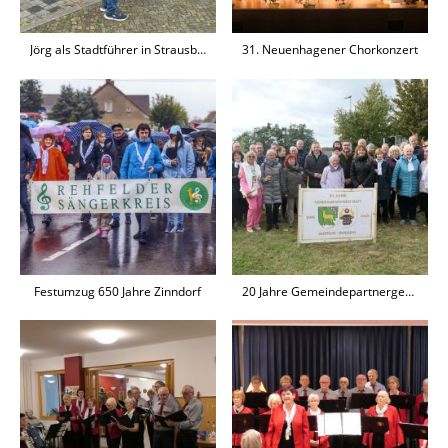
Jörg als Stadtführer in Strausberg
31. Neuenhagener Chorkonzert
Festumzug 650 Jahre Zinndorf
20 Jahre Gemeindepartnergemeinschaft mit Zwierzyn