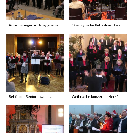
Adventssingen im Pflegeheim Buckow
Onkologische Rehaklinik Buckow
Rehfelder Seniorenweihnachtsfeier
Weihnachtskonzert in Herzfelde